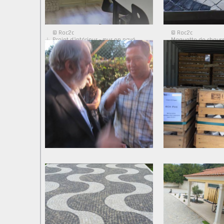
© Roc2c
© Roc2c
Projet d'intérieur - mur en pavé
Maquette de chaus
portugais
maison privée à Bel A
Arch. Pierre Marin