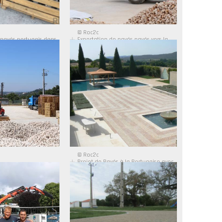
© Roc2c
 pavés portugais dans
Exportation de pavés pavés vers la
r
Chine
© Roc2c
Projet de Pavés à la Portugaise avec
Calcaire Rose