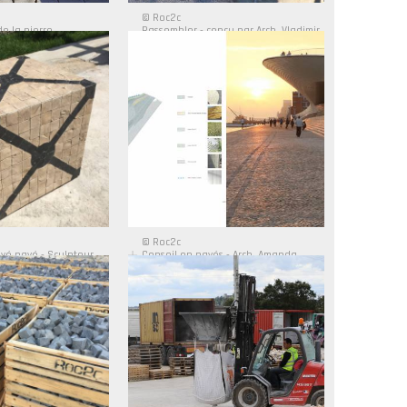
© Roc2c
de la pierre
Rassembler - conçu par Arch. Vladimir
Djurovic, réalisé par l'équipe Roc2c du
Vitra Campus
© Roc2c
vé pavé - Sculpteur
Conseil en pavés - Arch. Amanda
Levete AL_A - Projet MAAT