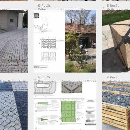
© Roc2c
© Roc2c
u pavé pour
Sélection de pierre de première
Maître artisan 
qualité pour le projet ROC2C
© Roc2c
© Roc2c
 MGL, Benedita PT
Design - Projet Americana Bar, Lille FR
Tabouret en pa
Paulo Vale