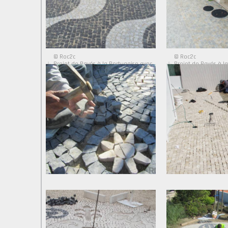
© Roc2c
© Roc2c
Projet de Pavés à la Portugaise avec
Projet de Pavés à l
Granit Noir
Granit Tricolore