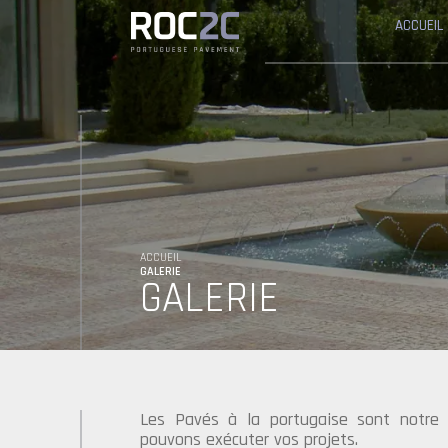
ACCUEIL
ACCUEIL
GALERIE
GALERIE
Les Pavés à la portugaise sont notre 
pouvons exécuter vos projets.