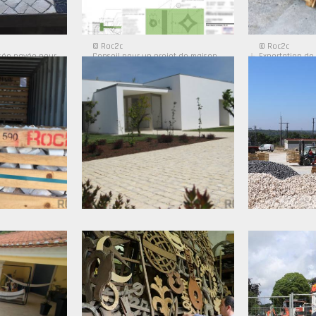
© Roc2c
© Roc2c
sée pavée pour
Conseil pour un projet de maison
Exportation de
ir, Californie -
privée à Bel Air, Californie - Arch.
le monde entie
Pierre Marin