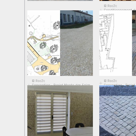
© Roc2c
Conditionnement d
l'export
© Roc2c
© Roc2c
Conception - Projet Monte das Faias,
Conception - Projet
Grândola PT